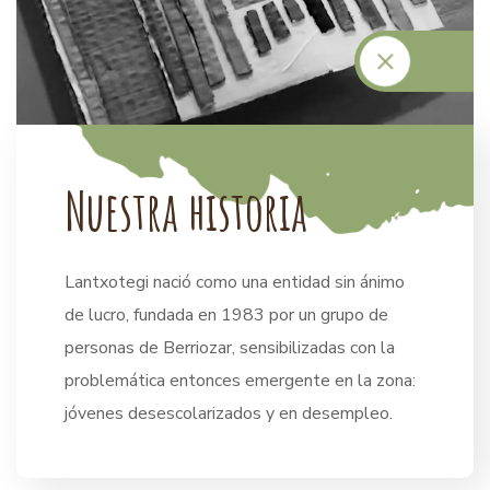
N
u
e
s
t
r
a
h
i
s
t
o
r
i
a
Lantxotegi nació como una entidad sin ánimo
de lucro, fundada en 1983 por un grupo de
personas de Berriozar, sensibilizadas con la
problemática entonces emergente en la zona:
jóvenes desescolarizados y en desempleo.