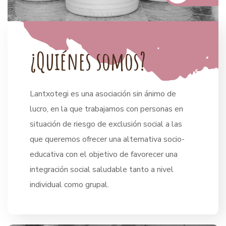
¿
Q
u
i
é
n
e
s
s
o
m
o
s
?
Lantxotegi es una asociación sin ánimo de
lucro, en la que trabajamos con personas en
situación de riesgo de exclusión social a las
que queremos ofrecer una alternativa socio-
educativa con el objetivo de favorecer una
integración social saludable tanto a nivel
individual como grupal.