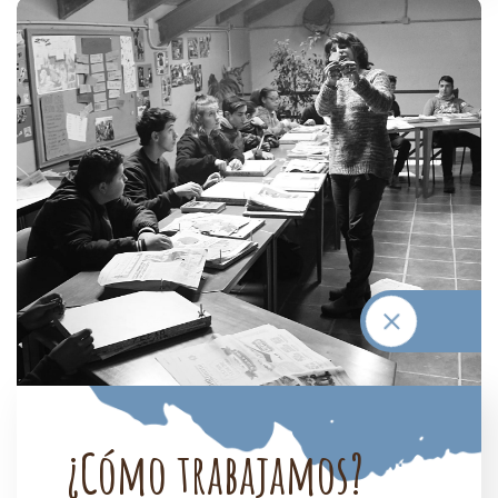
¿
C
ó
m
o
t
r
a
b
a
j
a
m
o
s
?